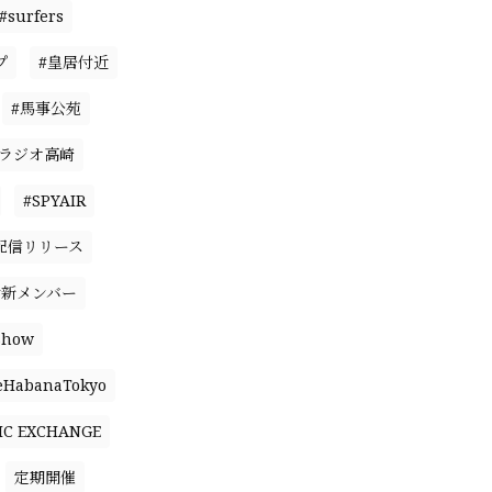
#surfers
プ
#皇居付近
#馬事公苑
#ラジオ高崎
#SPYAIR
配信リリース
#新メンバー
Show
eHabanaTokyo
IC EXCHANGE
定期開催