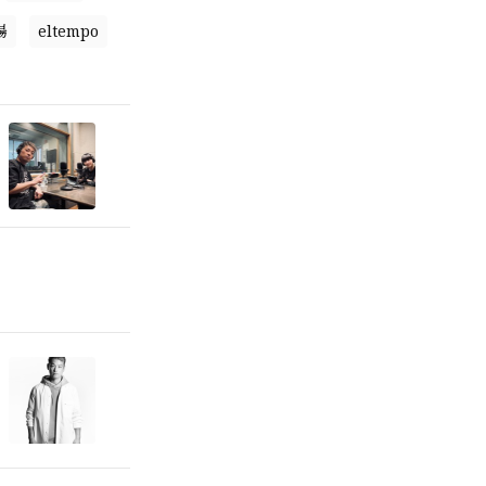
場
eltempo