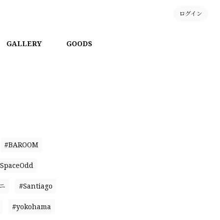
ログイン
GALLERY
GOODS
#BAROOM
SpaceOdd
ニ
#Santiago
#yokohama