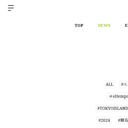
TOP
NEWS
E
ALL
#
＃eltemp
#TOKYOISLAN
#2024
#題