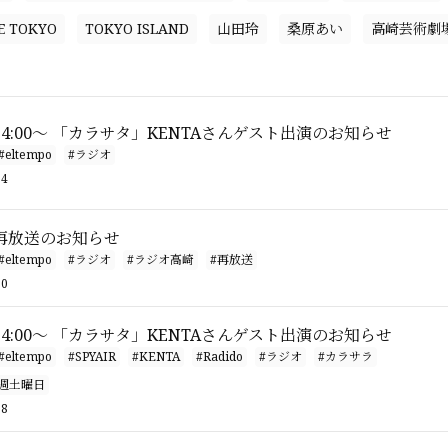
E TOKYO
TOKYO ISLAND
山田玲
桑原あい
高崎芸術劇
）24:00〜 「カラサタ」KENTAさんゲスト出演のお知らせ
#eltempo
#ラジオ
34
再放送のお知らせ
#eltempo
#ラジオ
#ラジオ高崎
#再放送
00
）24:00〜 「カラサタ」KENTAさんゲスト出演のお知らせ
#eltempo
#SPYAIR
#KENTA
#Radido
#ラジオ
#カラサラ
毎週土曜日
58