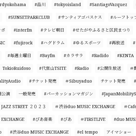
ardyokohama
#品川
#tokyoisland
#SantiagoVazquez
#SUNSETPARKCLUB
#サンティアゴバスケス
#ルーフトッ
ンポ
#interfm
#テレビ朝日
#せたがやふるさと区民まつり
IC
#fujirock
#ハグドラム
#ゆるスポーツ
#再放送
#毎週土曜日
#Bayfm
#カラサラ
#Radido
#KENTA
TokioRuidoso
#代官山TSITE
#Radio
#公開生放送
＃
ityAudio
#チケット発売
＃Sibuyaduo
チケット発売
回公演
一般発売
#パーカッションマガジン
#JapanMobility
JAZZ STREET ２０２３
＃渋谷duo MUSIC EXCHANGE
＃Caf
 EXCHANGE
#ぴあ音楽
#ぴあ
＃FIRSTLIVE
#duo MUS
o
#渋谷duo MUSIC EXCHANGE
#el tempo
アイマショー