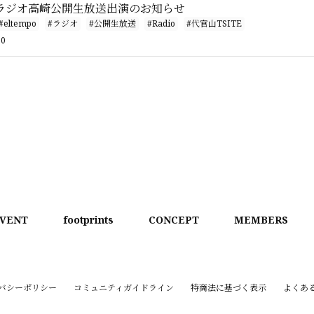
）ラジオ高崎公開生放送出演のお知らせ
#eltempo
#ラジオ
#公開生放送
#Radio
#代官山TSITE
00
VENT
footprints
CONCEPT
MEMBERS
バシーポリシー
コミュニティガイドライン
特商法に基づく表示
よくあ