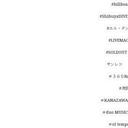
#billbo
#ShibuyaDIVE
#エル・テ
#LIVEMAG
#SOLDOUT
サンレコ
＃３６０Ral
#次
＃KANAZAWA 
＃duo MUSIC
＃el temp