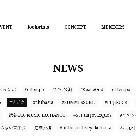
VENT
footprints
CONCEPT
MEMBERS
NEWS
エルテンポ
#eltempo
#定期公演
#SpaceOdd
el tempo
o
#ラジオ
#clubasia
#SUMMERSONIC
#FUJIROCK
D
渋谷duo MUSIC EXCHANGE
#Santiagovazquez
#サマソ
名のない音楽会
定期公演
#billboardliveyokohama
#北九州