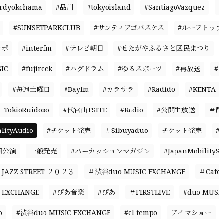
ardyokohama
#品川
#tokyoisland
#SantiagoVazquez
#SUNSETPARKCLUB
#サンティアゴバスケス
#ルーフトッ
ンポ
#interfm
#テレビ朝日
#せたがやふるさと区民まつり
IC
#fujirock
#ハグドラム
#ゆるスポーツ
#再放送
#毎週土曜日
#Bayfm
#カラサラ
#Radido
#KENTA
TokioRuidoso
#代官山TSITE
#Radio
#公開生放送
＃
ityAudio
#チケット発売
＃Sibuyaduo
チケット発売
回公演
一般発売
#パーカッションマガジン
#JapanMobility
JAZZ STREET ２０２３
＃渋谷duo MUSIC EXCHANGE
＃Caf
 EXCHANGE
#ぴあ音楽
#ぴあ
＃FIRSTLIVE
#duo MUS
o
#渋谷duo MUSIC EXCHANGE
#el tempo
アイマショー