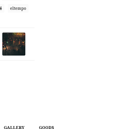
場
eltempo
GALLERY
GOODS