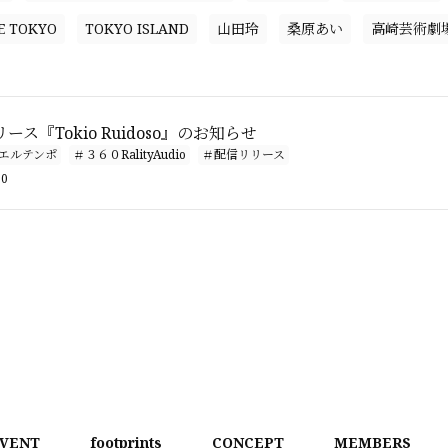
E TOKYO
TOKYO ISLAND
山田玲
桑原あい
高崎芸術劇
ス『Tokio Ruidoso』のお知らせ
#エルテンポ
＃３６０RalityAudio
＃配信リリース
00
VENT
footprints
CONCEPT
MEMBERS