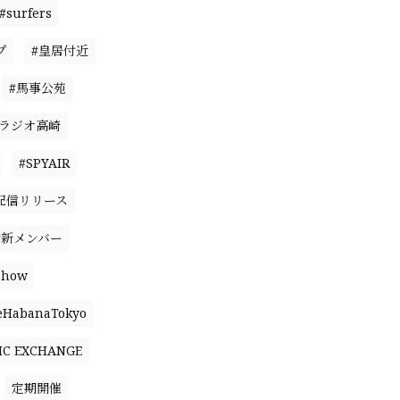
#surfers
プ
#皇居付近
#馬事公苑
#ラジオ高崎
#SPYAIR
配信リリース
#新メンバー
Show
eHabanaTokyo
IC EXCHANGE
定期開催