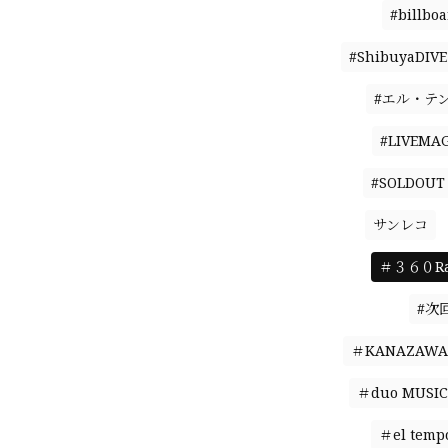
#billbo
#ShibuyaDIVE
#エル・テ
#LIVEMAG
#SOLDOUT
サンレコ
＃３６０Ral
#次
＃KANAZAWA 
＃duo MUSIC
＃el temp