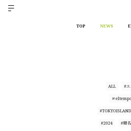
TOP
NEWS
E
ALL
#
＃eltemp
#TOKYOISLAN
#2024
#題