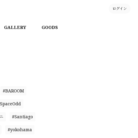
ログイン
GALLERY
GOODS
#BAROOM
SpaceOdd
ニ
#Santiago
#yokohama