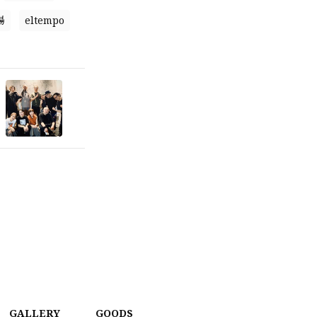
場
eltempo
GALLERY
GOODS