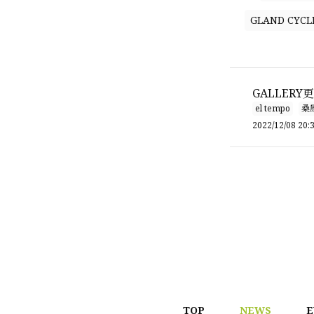
GLAND CYCL
GALLERY
el tempo
桑
2022/12/08 20:
TOP
NEWS
E