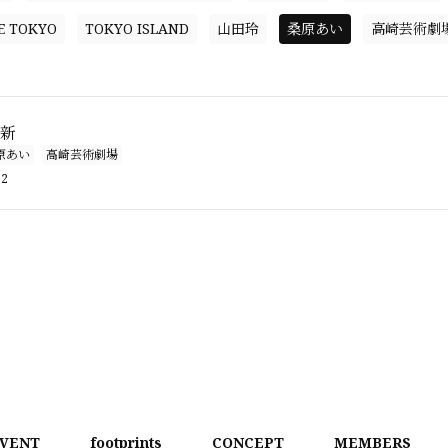
E TOKYO
TOKYO ISLAND
山田玲
桑原あい
高崎芸術劇
更新
原あい
高崎芸術劇場
32
VENT
footprints
CONCEPT
MEMBERS