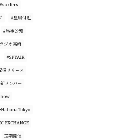
#surfers
プ
#皇居付近
#馬事公苑
#ラジオ高崎
#SPYAIR
配信リリース
#新メンバー
Show
eHabanaTokyo
IC EXCHANGE
定期開催