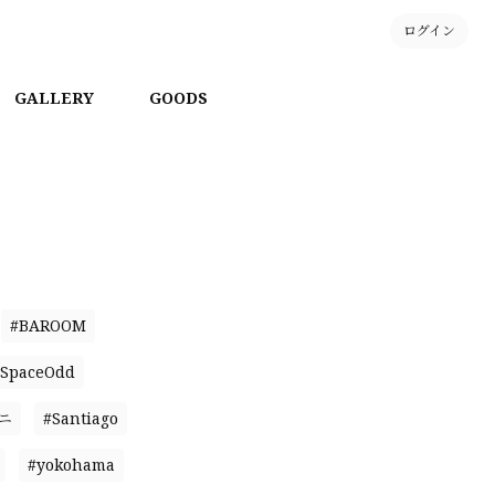
ログイン
GALLERY
GOODS
#BAROOM
SpaceOdd
ニ
#Santiago
#yokohama