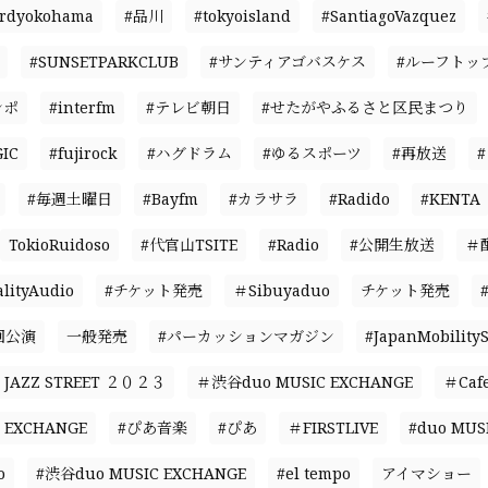
ardyokohama
#品川
#tokyoisland
#SantiagoVazquez
#SUNSETPARKCLUB
#サンティアゴバスケス
#ルーフトッ
ンポ
#interfm
#テレビ朝日
#せたがやふるさと区民まつり
IC
#fujirock
#ハグドラム
#ゆるスポーツ
#再放送
#毎週土曜日
#Bayfm
#カラサラ
#Radido
#KENTA
TokioRuidoso
#代官山TSITE
#Radio
#公開生放送
＃
ityAudio
#チケット発売
＃Sibuyaduo
チケット発売
回公演
一般発売
#パーカッションマガジン
#JapanMobility
JAZZ STREET ２０２３
＃渋谷duo MUSIC EXCHANGE
＃Caf
 EXCHANGE
#ぴあ音楽
#ぴあ
＃FIRSTLIVE
#duo MUS
o
#渋谷duo MUSIC EXCHANGE
#el tempo
アイマショー