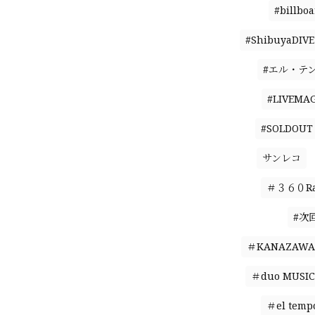
#billbo
#ShibuyaDIVE
#エル・テ
#LIVEMAG
#SOLDOUT
サンレコ
＃３６０Ral
#次
＃KANAZAWA 
＃duo MUSIC
＃el temp