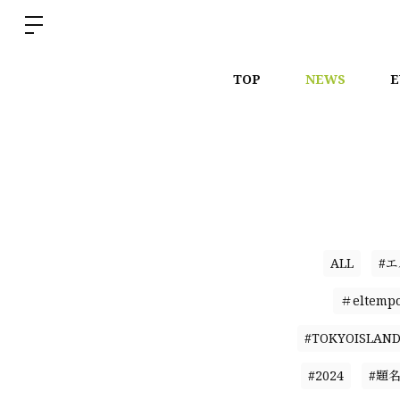
TOP
NEWS
E
ALL
#
＃eltemp
#TOKYOISLAN
#2024
#題