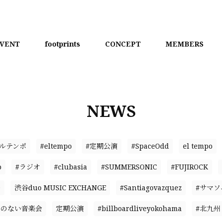
VENT
footprints
CONCEPT
MEMBERS
NEWS
エルテンポ
#eltempo
#定期公演
#SpaceOdd
el tempo
o
#ラジオ
#clubasia
#SUMMERSONIC
#FUJIROCK
D
渋谷duo MUSIC EXCHANGE
#Santiagovazquez
#サマソ
名のない音楽会
定期公演
#billboardliveyokohama
#北九州