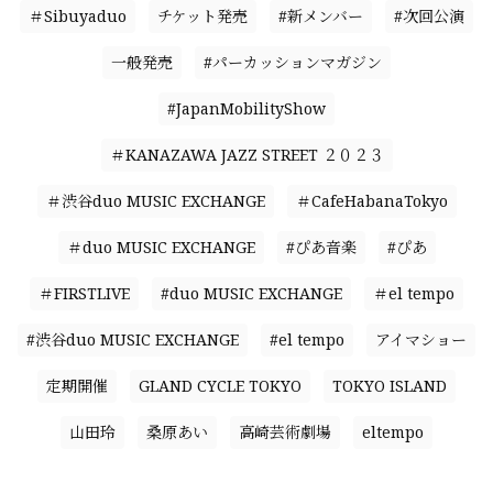
＃Sibuyaduo
チケット発売
#新メンバー
#次回公演
一般発売
#パーカッションマガジン
#JapanMobilityShow
＃KANAZAWA JAZZ STREET ２０２３
＃渋谷duo MUSIC EXCHANGE
＃CafeHabanaTokyo
＃duo MUSIC EXCHANGE
#ぴあ音楽
#ぴあ
＃FIRSTLIVE
#duo MUSIC EXCHANGE
＃el tempo
#渋谷duo MUSIC EXCHANGE
#el tempo
アイマショー
定期開催
GLAND CYCLE TOKYO
TOKYO ISLAND
山田玲
桑原あい
高崎芸術劇場
eltempo