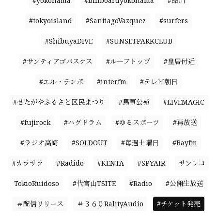
#yokohama
#billboardyokohama
#品川
#tokyoisland
#SantiagoVazquez
#surfers
#ShibuyaDIVE
#SUNSETPARKCLUB
#サンティアゴバスケス
#ルーフトップ
#皇居付近
#エル・テンポ
#interfm
#テレビ朝日
#せたがやふるさと区民まつり
#馬事公苑
#LIVEMAGIC
#fujirock
#ハグドラム
#ゆるスポーツ
#再放送
#ラジオ高崎
#SOLDOUT
#毎週土曜日
#Bayfm
#カラサラ
#Radido
#KENTA
#SPYAIR
サンレコ
TokioRuidoso
#代官山TSITE
#Radio
#公開生放送
＃配信リリース
＃３６０RalityAudio
#チケット発売