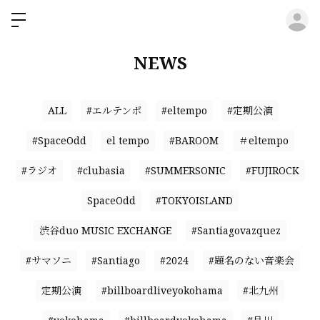
ロ
NEWS
ALL
#エルテンポ
#eltempo
#定期公演
#SpaceOdd
el tempo
#BAROOM
＃eltempo
#ラジオ
#clubasia
#SUMMERSONIC
#FUJIROCK
SpaceOdd
#TOKYOISLAND
渋谷duo MUSIC EXCHANGE
#Santiagovazquez
#サマソニ
#Santiago
#2024
#題名のない音楽会
定期公演
#billboardliveyokohama
#北九州