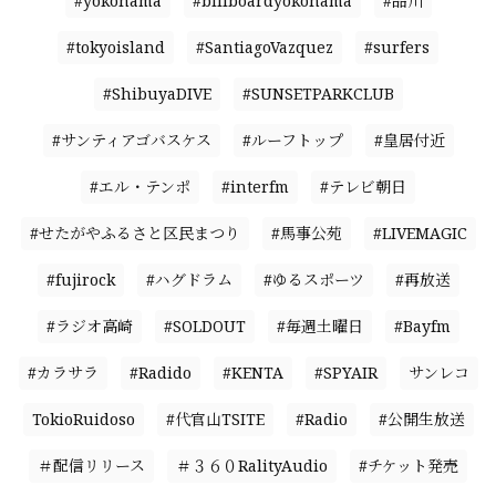
#yokohama
#billboardyokohama
#品川
#tokyoisland
#SantiagoVazquez
#surfers
#ShibuyaDIVE
#SUNSETPARKCLUB
#サンティアゴバスケス
#ルーフトップ
#皇居付近
#エル・テンポ
#interfm
#テレビ朝日
#せたがやふるさと区民まつり
#馬事公苑
#LIVEMAGIC
#fujirock
#ハグドラム
#ゆるスポーツ
#再放送
#ラジオ高崎
#SOLDOUT
#毎週土曜日
#Bayfm
#カラサラ
#Radido
#KENTA
#SPYAIR
サンレコ
TokioRuidoso
#代官山TSITE
#Radio
#公開生放送
＃配信リリース
＃３６０RalityAudio
#チケット発売