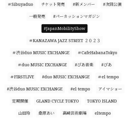
＃Sibuyaduo
チケット発売
#新メンバー
#次回公演
一般発売
#パーカッションマガジン
#JapanMobilityShow
＃KANAZAWA JAZZ STREET ２０２３
＃渋谷duo MUSIC EXCHANGE
＃CafeHabanaTokyo
＃duo MUSIC EXCHANGE
#ぴあ音楽
#ぴあ
＃FIRSTLIVE
#duo MUSIC EXCHANGE
＃el tempo
#渋谷duo MUSIC EXCHANGE
#el tempo
アイマショー
定期開催
GLAND CYCLE TOKYO
TOKYO ISLAND
山田玲
桑原あい
高崎芸術劇場
eltempo