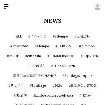
ロ
NEWS
ALL
#エルテンポ
#eltempo
#定期公演
#SpaceOdd
el tempo
#BAROOM
＃eltempo
#ラジオ
#clubasia
#SUMMERSONIC
#FUJIROCK
SpaceOdd
#TOKYOISLAND
渋谷duo MUSIC EXCHANGE
#Santiagovazquez
#サマソニ
#Santiago
#2024
#題名のない音楽会
定期公演
#billboardliveyokohama
#北九州