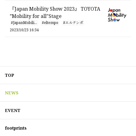
『Japan Mobility Show 2023』 TOYOTA
”Mobility for all"Stage
#JapanMobili...
#eltempo
#エルテンポ
2023/10/23 16:34
TOP
NEWS
EVENT
footprints