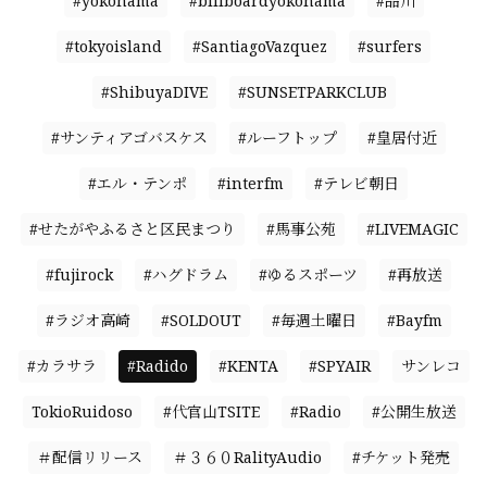
#yokohama
#billboardyokohama
#品川
#tokyoisland
#SantiagoVazquez
#surfers
#ShibuyaDIVE
#SUNSETPARKCLUB
#サンティアゴバスケス
#ルーフトップ
#皇居付近
#エル・テンポ
#interfm
#テレビ朝日
#せたがやふるさと区民まつり
#馬事公苑
#LIVEMAGIC
#fujirock
#ハグドラム
#ゆるスポーツ
#再放送
#ラジオ高崎
#SOLDOUT
#毎週土曜日
#Bayfm
#カラサラ
#Radido
#KENTA
#SPYAIR
サンレコ
TokioRuidoso
#代官山TSITE
#Radio
#公開生放送
＃配信リリース
＃３６０RalityAudio
#チケット発売