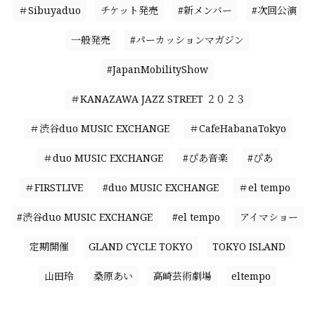
＃Sibuyaduo
チケット発売
#新メンバー
#次回公演
一般発売
#パーカッションマガジン
#JapanMobilityShow
＃KANAZAWA JAZZ STREET ２０２３
＃渋谷duo MUSIC EXCHANGE
＃CafeHabanaTokyo
＃duo MUSIC EXCHANGE
#ぴあ音楽
#ぴあ
＃FIRSTLIVE
#duo MUSIC EXCHANGE
＃el tempo
#渋谷duo MUSIC EXCHANGE
#el tempo
アイマショー
定期開催
GLAND CYCLE TOKYO
TOKYO ISLAND
山田玲
桑原あい
高崎芸術劇場
eltempo