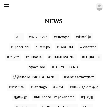
ロ
NEWS
ALL
#エルテンポ
#eltempo
#定期公演
#SpaceOdd
el tempo
#BAROOM
＃eltempo
#ラジオ
#clubasia
#SUMMERSONIC
#FUJIROCK
SpaceOdd
#TOKYOISLAND
渋谷duo MUSIC EXCHANGE
#Santiagovazquez
#サマソニ
#Santiago
#2024
#題名のない音楽会
定期公演
#billboardliveyokohama
#北九州