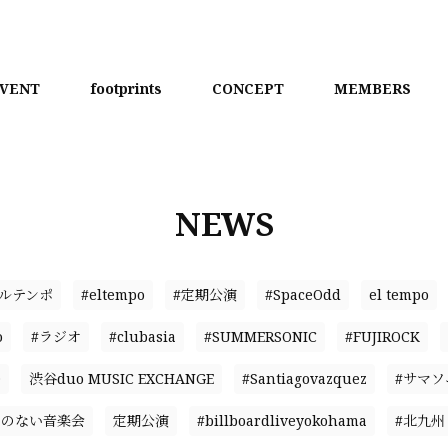
VENT
footprints
CONCEPT
MEMBERS
NEWS
エルテンポ
#eltempo
#定期公演
#SpaceOdd
el tempo
o
#ラジオ
#clubasia
#SUMMERSONIC
#FUJIROCK
D
渋谷duo MUSIC EXCHANGE
#Santiagovazquez
#サマソ
名のない音楽会
定期公演
#billboardliveyokohama
#北九州