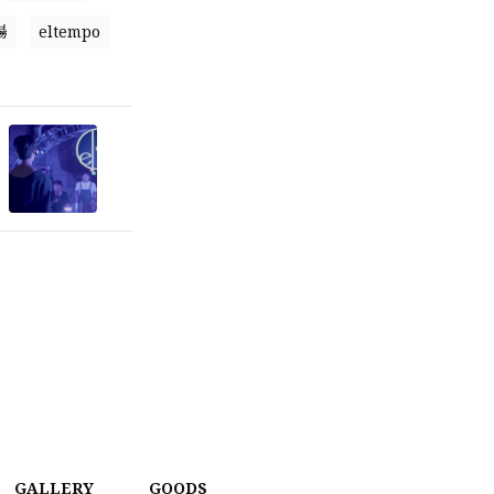
場
eltempo
GALLERY
GOODS