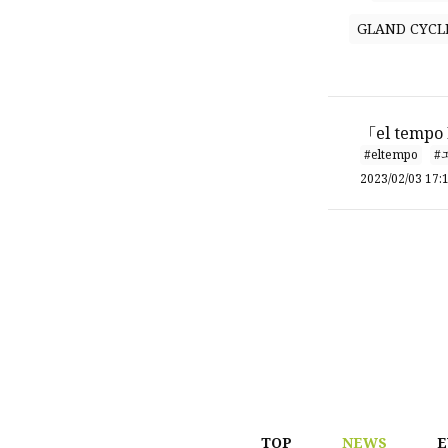
GLAND CYCL
「el tempo
#eltempo
#
2023/02/03 17:
TOP
NEWS
E