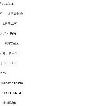
#surfers
プ
#皇居付近
#馬事公苑
#ラジオ高崎
#SPYAIR
配信リリース
#新メンバー
Show
eHabanaTokyo
IC EXCHANGE
定期開催