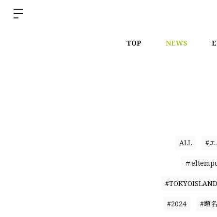
TOP
NEWS
E
ALL
#
＃eltemp
#TOKYOISLAN
#2024
#題