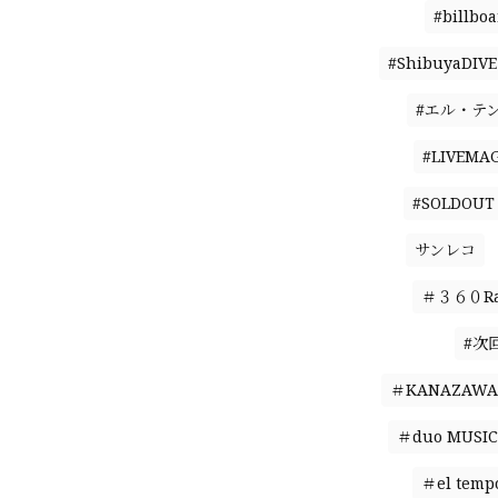
#billbo
#ShibuyaDIVE
#エル・テ
#LIVEMAG
#SOLDOUT
サンレコ
＃３６０Ral
#次
＃KANAZAWA 
＃duo MUSIC
＃el temp