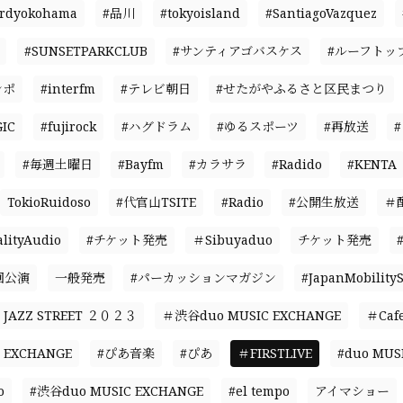
ardyokohama
#品川
#tokyoisland
#SantiagoVazquez
#SUNSETPARKCLUB
#サンティアゴバスケス
#ルーフトッ
ンポ
#interfm
#テレビ朝日
#せたがやふるさと区民まつり
IC
#fujirock
#ハグドラム
#ゆるスポーツ
#再放送
#毎週土曜日
#Bayfm
#カラサラ
#Radido
#KENTA
TokioRuidoso
#代官山TSITE
#Radio
#公開生放送
＃
ityAudio
#チケット発売
＃Sibuyaduo
チケット発売
回公演
一般発売
#パーカッションマガジン
#JapanMobility
JAZZ STREET ２０２３
＃渋谷duo MUSIC EXCHANGE
＃Caf
 EXCHANGE
#ぴあ音楽
#ぴあ
＃FIRSTLIVE
#duo MUS
o
#渋谷duo MUSIC EXCHANGE
#el tempo
アイマショー