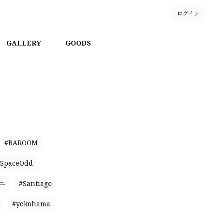
ログイン
GALLERY
GOODS
#BAROOM
SpaceOdd
ニ
#Santiago
#yokohama