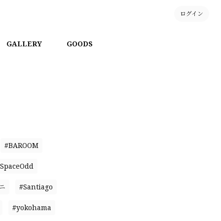
ログイン
GALLERY
GOODS
#BAROOM
SpaceOdd
ニ
#Santiago
#yokohama