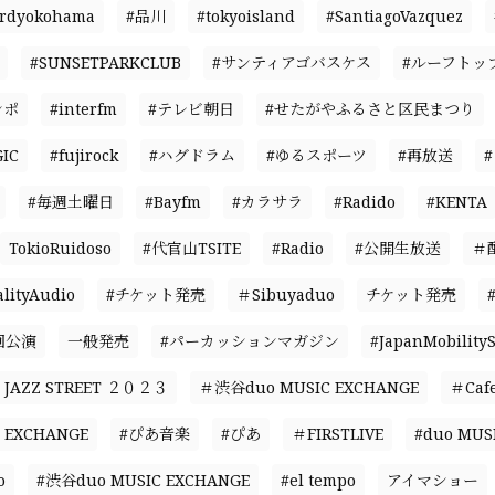
ardyokohama
#品川
#tokyoisland
#SantiagoVazquez
#SUNSETPARKCLUB
#サンティアゴバスケス
#ルーフトッ
ンポ
#interfm
#テレビ朝日
#せたがやふるさと区民まつり
IC
#fujirock
#ハグドラム
#ゆるスポーツ
#再放送
#毎週土曜日
#Bayfm
#カラサラ
#Radido
#KENTA
TokioRuidoso
#代官山TSITE
#Radio
#公開生放送
＃
ityAudio
#チケット発売
＃Sibuyaduo
チケット発売
回公演
一般発売
#パーカッションマガジン
#JapanMobility
JAZZ STREET ２０２３
＃渋谷duo MUSIC EXCHANGE
＃Caf
 EXCHANGE
#ぴあ音楽
#ぴあ
＃FIRSTLIVE
#duo MUS
o
#渋谷duo MUSIC EXCHANGE
#el tempo
アイマショー