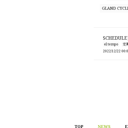
GLAND CYCL
SCHEDUL
el tempo
定
2022/12/22 00:
TOP
NEWS
E