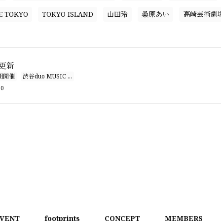
E TOKYO
TOKYO ISLAND
山田玲
桑原あい
高崎芸術劇
E更新
期開催
渋谷duo MUSIC ...
00
VENT
footprints
CONCEPT
MEMBERS