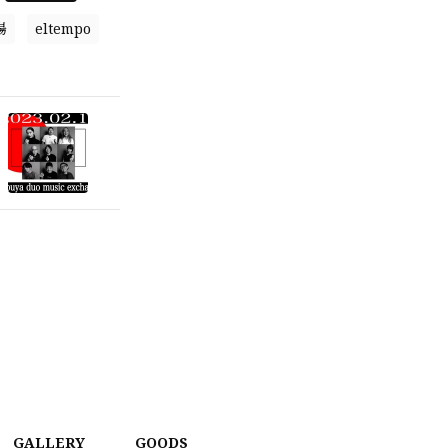
場
eltempo
GALLERY
GOODS