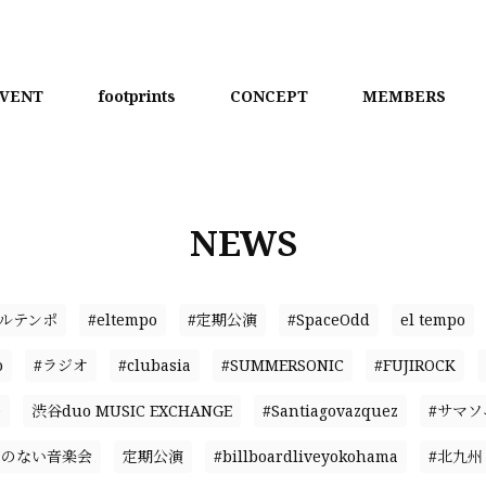
VENT
footprints
CONCEPT
MEMBERS
NEWS
エルテンポ
#eltempo
#定期公演
#SpaceOdd
el tempo
o
#ラジオ
#clubasia
#SUMMERSONIC
#FUJIROCK
D
渋谷duo MUSIC EXCHANGE
#Santiagovazquez
#サマソ
名のない音楽会
定期公演
#billboardliveyokohama
#北九州