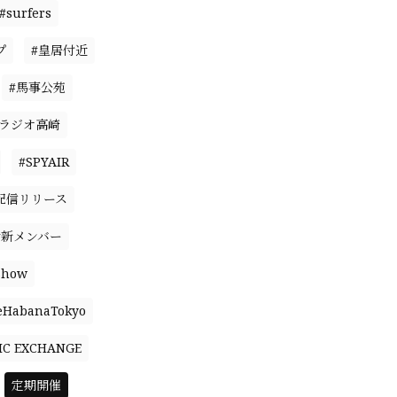
#surfers
プ
#皇居付近
#馬事公苑
#ラジオ高崎
#SPYAIR
配信リリース
#新メンバー
Show
eHabanaTokyo
IC EXCHANGE
定期開催