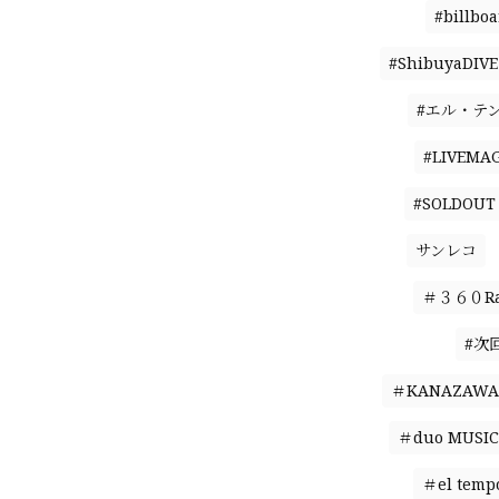
#billbo
#ShibuyaDIVE
#エル・テ
#LIVEMAG
#SOLDOUT
サンレコ
＃３６０Ral
#次
＃KANAZAWA 
＃duo MUSIC
＃el temp