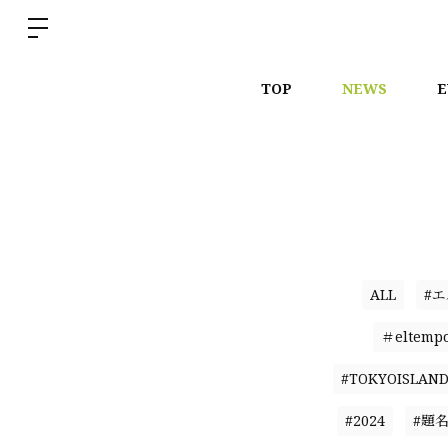
TOP
NEWS
E
ALL
#
＃eltemp
#TOKYOISLAN
#2024
#題