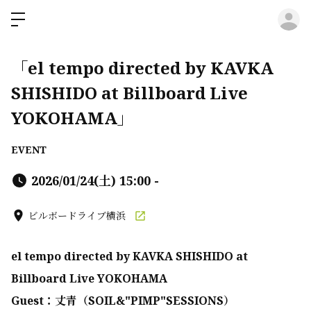
ロ
「el tempo directed by KAVKA
SHISHIDO at Billboard Live
YOKOHAMA」
EVENT
2026/01/24(土) 15:00 -
ビルボードライブ横浜
el tempo directed by KAVKA SHISHIDO at
Billboard Live YOKOHAMA
Guest：丈青（SOIL&"PIMP"SESSIONS）