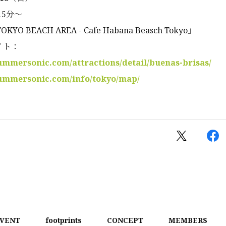
15分〜
 BEACH AREA - Cafe Habana Beasch Tokyo」
イト：
ummersonic.com/attractions/detail/buenas-brisas/
summersonic.com/info/tokyo/map/
VENT
footprints
CONCEPT
MEMBERS