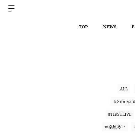
TOP
NEWS
E
ALL
＃Sibuya 
#FIRSTLIVE
＃桑原あい