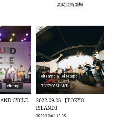
高崎芸術劇場
eltempo
el tempo
o
eltempo
TOKYOISLAND
LAND CYCLE
2022.09.23 【TOKYO
ISLAND】
2022/12/01 13:35