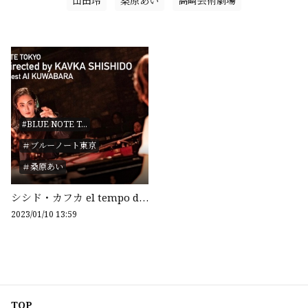
山田玲
桑原あい
高崎芸術劇場
#BLUE NOTE T...
＃ブルーノート東京
＃桑原あい
シシド・カフカ el tempo directed by KAVKA SHISHIDO with AI KUWABARA " BLUE NOTE TOKYO Live Streaming 2021
2023/01/10 13:59
TOP