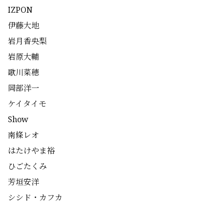
IZPON
伊藤大地
岩月香央梨
岩原大輔
歌川菜穂
岡部洋一
ケイタイモ
Show
南條レオ
はたけやま裕
ひごたくみ
芳垣安洋
シシド・カフカ