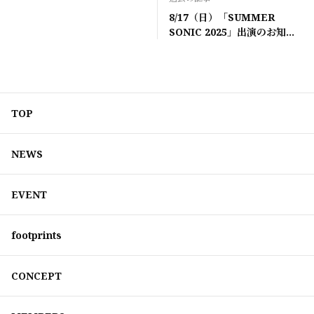
8/17（日）「SUMMER
SONIC 2025」出演のお知ら
せ
TOP
NEWS
EVENT
footprints
CONCEPT