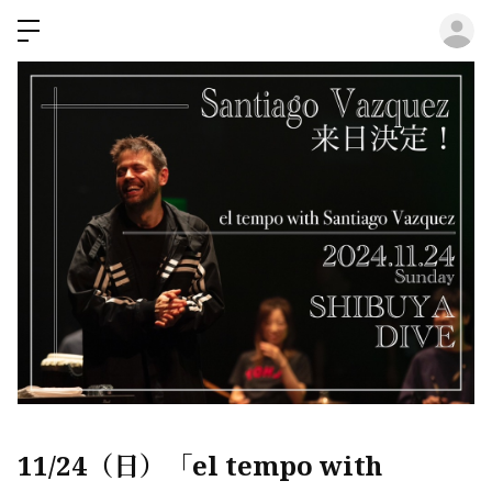
ロ
11/24（日）「el tempo with