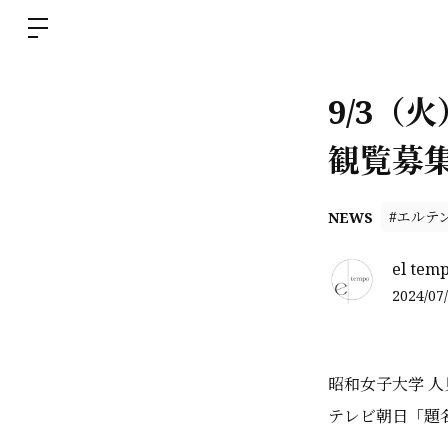
9/3（
観覧募
#エルテ
NEWS
el tem
2024/07/
昭和女子大学 
テレビ朝日「題